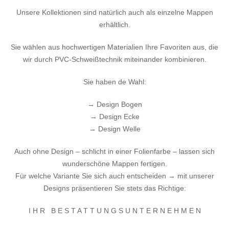
Unsere Kollektionen sind natürlich auch als einzelne Mappen
erhältlich.
Sie wählen aus hochwertigen Materialien Ihre Favoriten aus, die
wir durch PVC-Schweißtechnik miteinander kombinieren.
Sie haben de Wahl:
→ Design Bogen
→ Design Ecke
→ Design Welle
Auch ohne Design – schlicht in einer Folienfarbe – lassen sich
wunderschöne Mappen fertigen.
Für welche Variante Sie sich auch entscheiden → mit unserer
Designs präsentieren Sie stets das Richtige:
I H R B E S T A T T U N G S U N T E R N E H M E N