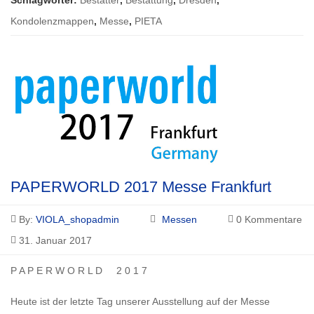
Schlagwörter:
Bestatter
,
Bestattung
,
Dresden
,
Kondolenzmappen
,
Messe
,
PIETA
PAPERWORLD 2017 Messe Frankfurt
By:
VIOLA_shopadmin
Messen
0 Kommentare
31. Januar 2017
P A P E R W O R L D 2 0 1 7
Heute ist der letzte Tag unserer Ausstellung auf der Messe