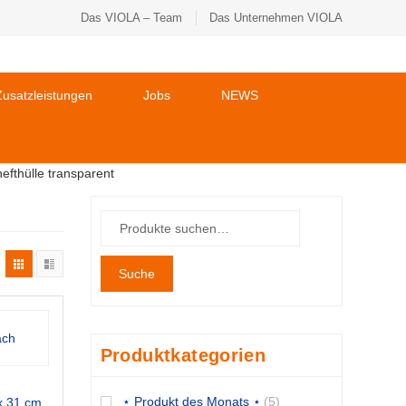
Das VIOLA – Team
Das Unternehmen VIOLA
usatzleistungen
Jobs
NEWS
efthülle transparent
Suche
Produktkategorien
⋆ Produkt des Monats ⋆
(5)
x 31 cm