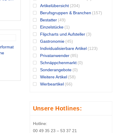
Artikelübersicht
(204)
Berufsgruppen & Branchen
(157)
Bestatter
(49)
Einzelstücke
(1)
Flipcharts und Aufsteller
(3)
Gastronomie
(45)
rformat
Individualisierbare Artikel
(123)
hne
Privatanwender
(85)
Schnäppchenmarkt
(0)
Sonderangebote
(0)
Weitere Artikel
(58)
Werbeartikel
(66)
Unsere Hotlines:
Hotline:
00 49 35 23 – 53 37 21