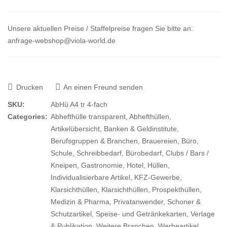
Unsere aktuellen Preise / Staffelpreise fragen Sie bitte an:
anfrage-webshop@viola-world.de
Drucken
An einen Freund senden
SKU:
AbHü A4 tr 4-fach
Categories:
Abhefthülle transparent
,
Abhefthüllen
,
Artikelübersicht
,
Banken & Geldinstitute
,
Berufsgruppen & Branchen
,
Brauereien
,
Büro,
Schule, Schreibbedarf
,
Bürobedarf
,
Clubs / Bars /
Kneipen
,
Gastronomie
,
Hotel
,
Hüllen
,
Individualisierbare Artikel
,
KFZ-Gewerbe
,
Klarsichthüllen
,
Klarsichthüllen, Prospekthüllen
,
Medizin & Pharma
,
Privatanwender
,
Schoner &
Schutzartikel
,
Speise- und Getränkekarten
,
Verlage
& Publikation
,
Weitere Branchen
,
Werbeartikel