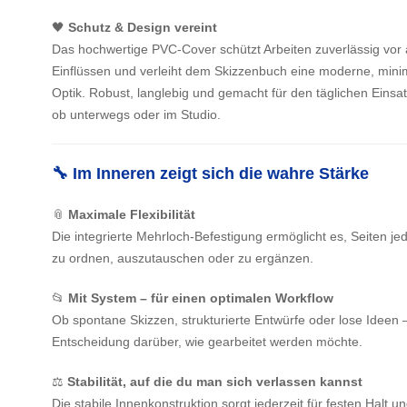
🖤
Schutz & Design vereint
Das hochwertige PVC-Cover schützt Arbeiten zuverlässig vor
Einflüssen und verleiht dem Skizzenbuch eine moderne, minim
Optik. Robust, langlebig und gemacht für den täglichen Einsat
ob unterwegs oder im Studio.
🔧 Im Inneren zeigt sich die wahre Stärke
📎
Maximale Flexibilität
Die integrierte Mehrloch-Befestigung ermöglicht es, Seiten je
zu ordnen, auszutauschen oder zu ergänzen.
📂
Mit System – für einen optimalen Workflow
Ob spontane Skizzen, strukturierte Entwürfe oder lose Ideen –
Entscheidung darüber, wie gearbeitet werden möchte.
⚖️
Stabilität, auf die du man sich verlassen kannst
Die stabile Innenkonstruktion sorgt jederzeit für festen Halt un