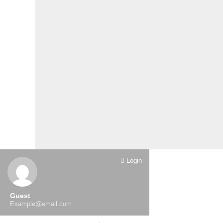
Login
Guest
Example@email.com