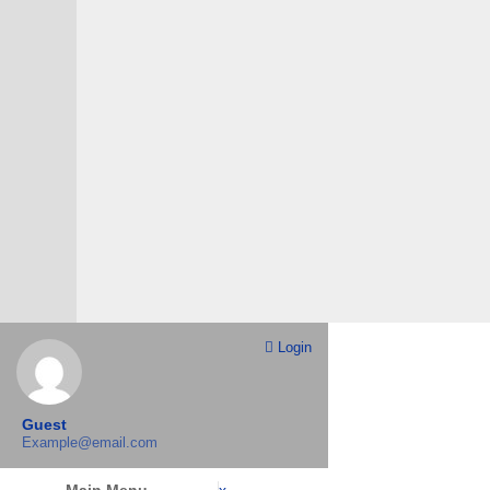
Login
Guest
Example@email.com